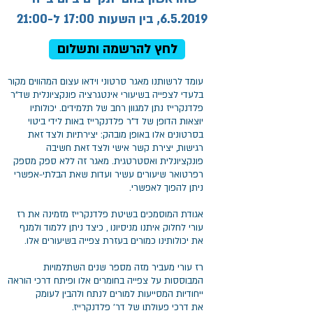
6.5.2019, בין השעות 17:00 ל-21:00
לחץ להרשמה ותשלום
עומד לרשותנו מאגר סרטוני וידאו עצום המהווים מקור
בלעדי לצפייה בשיעורי אינטגרציה פונקציונלית שד"ר
פלדנקרייז נתן למגוון רחב של תלמידים. יכולותיו
יוצאות הדופן של ד"ר פלדנקרייז באות לידי ביטוי
בסרטונים אלו באופן מובהק: יצירתיות ולצד זאת
רגישות, יצירת קשר אישי ולצד זאת חשיבה
פונקציונלית ואסטרטגית. מאגר זה ללא ספק מספק
רפרטואר שיעורים עשיר ועדות שאת הבלתי-אפשרי
ניתן להפוך לאפשרי.
אגודת המוסמכים בשיטת פלדנקרייז מזמינה את רז
עורי לחלוק איתנו מניסיונו , כיצד ניתן ללמוד ולמנף
את יכולותינו כמורים בעזרת צפייה בשיעורים אלו.
רז עורי מעביר מזה מספר שנים השתלמויות
המבוססות על צפייה בחומרים אלו ופיתח דרכי הוראה
ייחודיות המסייעות למורים לנתח ולהבין לעומק
את דרכי פעולתו של דר' פלדנקרייז.