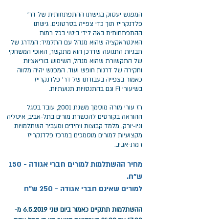
המפגש יעסוק בגישתו ההתפתחותית של דר'
פלדנקרייז תוך כדי צפייה בסרטונים. גישתו
ההתפתחותית באה לידי ביטוי בכל רמות
האינטראקציה שהוא מנהל עם התלמיד: המדרג של
תבניות התנועה שדרכן הוא מתקשר, האופי המשחקי
של התקשורת שהוא מנהל, השימוש בוריאציות
וחקירה של דרגות חופש ועוד. המפגש יהיה מלווה
כאמור בצפייה בעבודתו של דר' פלדנקרייז
בשיעורי FI וגם בהתנסויות תנועתיות.
רז עורי מורה מוסמך משנת 2001, עובד בסגל
ההוראה בקורסים להכשרת מורים בתל-אביב, איטליה
וניו-יורק. מלמד קבוצות ויחידים ומעביר השתלמויות
מקצועיות למורים מוסמכים במרכז פלדנקרייז
רמת-אביב.
מחיר ההשתלמות למורים חברי אגודה - 150
ש"ח.
למורים שאינם חברי אגודה - 250 ש"ח
ההשתלמות תתקיים כאמור ביום שני 6.5.2019 מ-