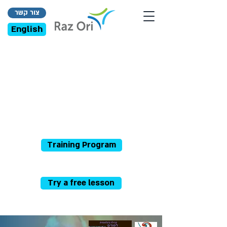
צור קשר
English
Training Program
Try a free lesson