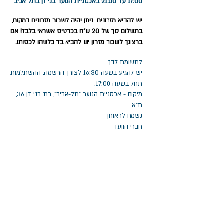
17:00 עד 21:00 באכסניית הנוער בני דן בתל אביב
יש להביא מזרונים. ניתן יהיה לשכור מזרונים במקום,
בתשלום סך של 20 ש"ח בכרטיס אשראי בלבד! אם
ברצונך לשכור מזרון יש להביא בד כלשהו לכסותו.
לתשומת לבך
יש להגיע בשעה 16:30 לצורך הרשמה. ההשתלמות
תחל בשעה 17:00.
מיקום - אכסניית הנוער "תל-אביב", רח' בני דן 36,
ת"א.
נשמח לראותך
חברי הוועד
להרשמה ותשלום, יש ללחוץ כאן