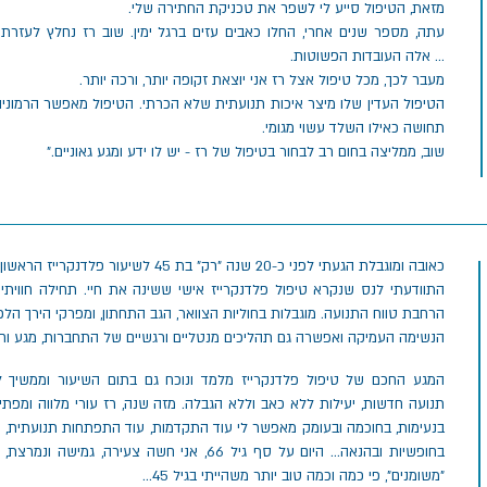
מזאת, הטיפול סייע לי לשפר את טכניקת החתירה שלי.
עתה, מספר שנים אחרי, החלו כאבים עזים ברגל ימין. שוב רז נחלץ לעזרתי.
...
אלה העובדות הפשוטות.
מעבר לכך, מכל טיפול אצל רז אני יוצאת זקופה יותר, ורכה יותר.
הטיפול העדין שלו מיצר איכות תנועתית שלא הכרתי. הטיפול מאפשר הרמוניה
תחושה כאילו השלד עשוי מגומי.
שוב, ממליצה בחום רב לבחור בטיפול של רז - יש לו ידע ומגע גאוניים."
כאובה ומוגבלת הגעתי לפני כ-20 שנה "רק" בת 45 לשיעור פלדנקרייז הראשון שלי...
התוודעתי לנס שנקרא טיפול פלדנקרייז אישי ששינה את חיי. תחילה חוויתי
הרחבת טווח התנועה. מוגבלות בחוליות הצוואר, הגב התחתון, ומפרקי הירך הלכו
הנשימה העמיקה ואפשרה גם תהליכים מנטליים ורגשיים של התחברות, מגע וחי
המגע החכם של טיפול פלדנקרייז מלמד ונוכח גם בתום השיעור וממשיך ל
תנועה חדשות, יעילות ללא כאב וללא הגבלה. מזה שנה, רז עורי מלווה ומפתי
בנעימות, בחוכמה ובעומק מאפשר לי עוד התקדמות, עוד התפתחות תנועתית, ע
בחופשיות ובהנאה... היום על סף גיל 66, אני חשה צעירה
"משומנים", פי כמה וכמה טוב יותר משהייתי בגיל 45...