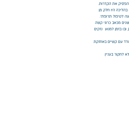
הפסיק את הקדרות.
בהליכה היו חלק מן
ה לטיפול תרופתי.
זה טיפולו המעודן, המובחן והמדויק של רז שחילץ אותי לפני למעלה מ 15 שנים מכאב כרוני קשה
ובו בזמן למנוע נזקים
ודד עם קשיים באחזקת
א לחקור בעניין