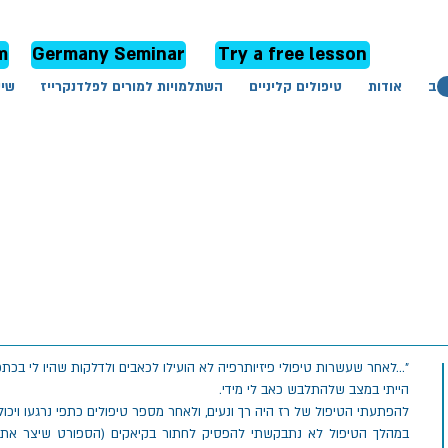
m
Germany Seminar
Try a free lesson
ביב
אודות
טיפולים קליניים
השתלמויות למורים לפלדנקרייז
שיע
"...לאחר שעשרות טיפולי פיזיותרפיה לא הועילו לכאבים ולדלקות שהיו לי בכתפי
הייתי במצב שלהתלבש כאב לי מידי.
להפתעתי הטיפול של רז היה רך ונעים, ולאחר מספר טיפולים כתפי נרגעו ויכול
במהלך הטיפול לא נתבקשתי להפסיק לחתור בקיאקים (הספורט שיצר את ד