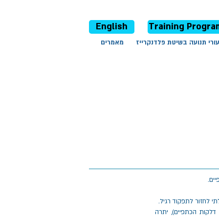
English
Training Progra
ורי תנועה בשיטת פלדנקרייז
מאמרים
ים.
תי לחזור לתפקוד רגיל.
לקות הכתפיים), יתרה