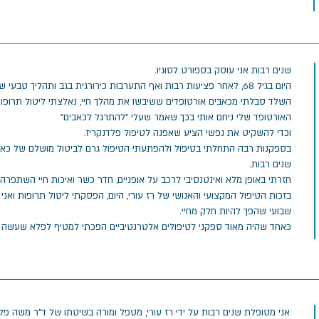
שנים רבות אני עוסק בספורט לסוגיו.
היום בגיל 68, לאחר פציעות רבות ואף התערבות כירורגית בגב ותהליך טבעי ש
השלד סבלתי מכאבים אורטופדים ששיבשו את מהלך חיי, נאלצתי ליטול תרופות
האורטופד שלי ניחם אותי בכך שאמר שעלי ״להתרגל לכאבים״
וכדי להשקיט את נפשי הציע שאפנה לטיפול פלדנקריז.
בספקנות רבה התחלתי בטיפול ולהפתעתי הטיפול גרם לביטול מושלם של כאבי
שנים רבות.
חזרתי באופן מלא ואינטנסיבי לרכב על אופניים, חדר כשר ואיכות חיי השתפרה 
בזכות הטיפול המקצועי והאנושי של רז עורי, היום, הפסקתי ליטול תרופות ואני
שבועי שהפך להיות חלק מחיי.
כאחד שהיה מאוד ספקני לטיפולים אלטרנטיביים הפכתי למטיף לפלא שעשה בי
אני מטופלת שנים רבות על ידי רז עורי, מטפל ומורה בשיטתו של ד"ר משה פלד