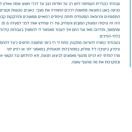
עבודתי כקדרית העמיסה לחץ רב על חוליות הגב עד לכדי חשש שמה אאלץ ל
פגיעה באגן כתוצאה מתאונת דרכים החמירה את מצבי. כאבים, נוקשות וקשיים 
התסמינים והרופאה המטפלת חזתה טיפולים רפואיים ממושכים והזדקקות קבוע
היה 
ומתמשך, ותדרוכו מאז ועד היום איך לעבוד מאפשר לי להמשיך בעבודות קדרות, 
בלתי-הפיכים.
בעבודתי כמורה להוראה מתקנת, פתח לי רז כיווני מחשבה חדשים כיצד להתמ
עיפרון, בישיבה ליד שולחן, במסורבלות תנועתית, במאמצי יתר או רפיון יתר.
מרז למדתי לא לגייס מהגוף מאמצים לביצוע תנועה, ולא להילחם נגד הקושי אל
ובסקרנות את מה שהגוף עושה.